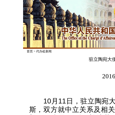
首页
>
代办处新闻
驻立陶宛大
2016
10
月
11
日
，驻立陶宛
斯，双方就中立关系及相