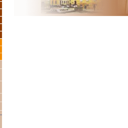
周
指
.