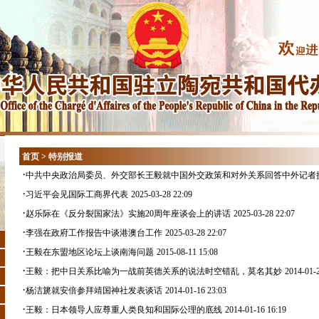
首页
>
特别报道
·
中共中央政治局委员、外交部长王毅就中国外交政策和对外关系回答中外记者
·
习近平会见国际工商界代表
2025-03-28 22:09
·
赵乐际在《反分裂国家法》实施20周年座谈会上的讲话
2025-03-28 22:07
·
李强在政府工作报告中谈港澳台工作
2025-03-28 22:07
·
王毅在东盟地区论坛上谈南海问题
2015-08-11 15:08
·
王毅：把中日关系比喻为一战前英德关系的说法时空错乱，莫名其妙
2014-01-2
·
杨洁篪就安倍参拜靖国神社发表谈话
2014-01-16 23:03
·
王毅：日本领导人应尊重人类良知和国际公理的底线
2014-01-16 16:19