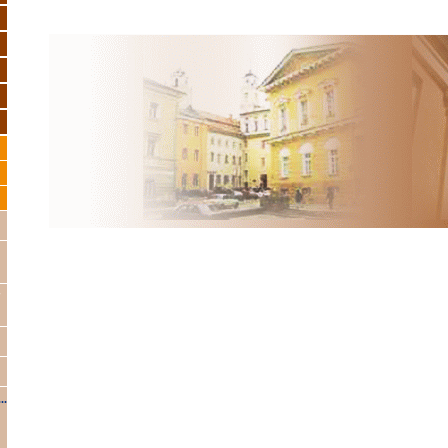
周
指
.