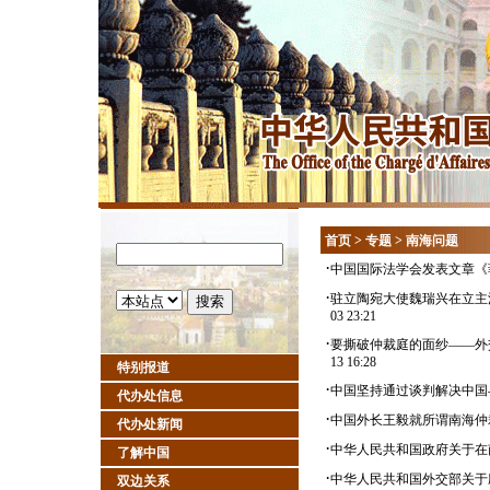
首页
>
专题
>
南海问题
·
中国国际法学会发表文章《
·
驻立陶宛大使魏瑞兴在立主
03 23:21
·
要撕破仲裁庭的面纱——外
13 16:28
特别报道
·
中国坚持通过谈判解决中国
代办处信息
·
中国外长王毅就所谓南海仲
代办处新闻
·
中华人民共和国政府关于在
了解中国
·
中华人民共和国外交部关于
双边关系