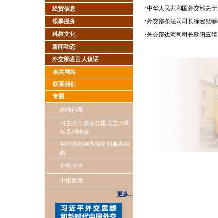
·
中华人民共和国外交部关于
经贸信息
·
领事服务
外交部条法司司长徐宏就菲
·
科教文化
外交部边海司司长欧阳玉靖
新闻动态
外交部发言人谈话
相关网站
联系我们
专题
南海问题
习主席出席联合国成立70周
年系列峰会
中国境外领事保护和服务指
南
中国台湾
中国西藏
更多...